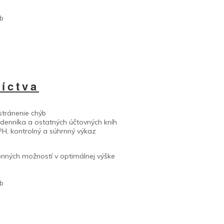
eb
íctva
stránenie chýb
enníka a ostatných účtovných kníh
H, kontrolný a súhrnný výkaz
onných možností v optimálnej výške
eb