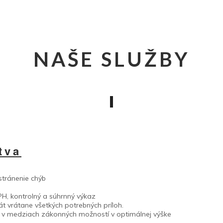
NAŠE SLUŽBY
tva
stránenie chýb
H, kontrolný a súhrnný výkaz
át vrátane všetkých potrebných príloh.
v, v medziach zákonných možností v optimálnej výške