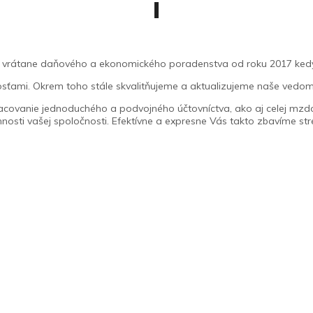
vrátane daňového a ekonomického poradenstva od roku 2017 kedy s
ami. Okrem toho stále skvalitňujeme a aktualizujeme naše vedomosti
acovanie jednoduchého a podvojného účtovníctva, ako aj celej mzdov
nnosti vašej spoločnosti. Efektívne a expresne Vás takto zbavíme str