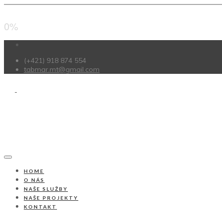
0%
(+421) 918 874 554
tabmar.mt@gmail.com
HOME
O NÁS
NAŠE SLUŽBY
NAŠE PROJEKTY
KONTAKT