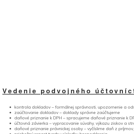
Vedenie podvojného účtovníc
kontrola dokladov – formálnej správnosti, upozornenie a od
zaúčtovanie dokladov – doklady správne zaúčtujeme
daňové priznanie k DPH – spracujeme daňové priznanie k DP
účtovná závierka – vypracovanie súvahy, výkazu ziskov a str
daňové priznanie právnickej osoby – vyčíslime daň z príjmo
priebežný report tvorby výsledku hospodárenia