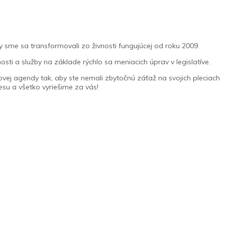
me sa transformovali zo živnosti fungujúcej od roku 2009.
 a služby na základe rýchlo sa meniacich úprav v legislatíve.
ej agendy tak, aby ste nemali zbytočnú záťaž na svojich pleciach
esu a všetko vyriešime za vás!