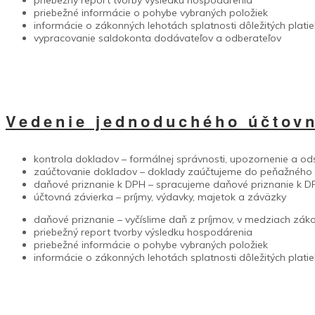
priebežné informácie o pohybe vybraných položiek
informácie o zákonných lehotách splatnosti dôležitých plati
vypracovanie saldokonta dodávateľov a odberateľov
Vedenie jednoduchého účtovn
kontrola dokladov – formálnej správnosti, upozornenie a od
zaúčtovanie dokladov – doklady zaúčtujeme do peňažného d
daňové priznanie k DPH – spracujeme daňové priznanie k DP
účtovná závierka – príjmy, výdavky, majetok a záväzky
daňové priznanie – vyčíslime daň z príjmov, v medziach zák
priebežný report tvorby výsledku hospodárenia
priebežné informácie o pohybe vybraných položiek
informácie o zákonných lehotách splatnosti dôležitých plati